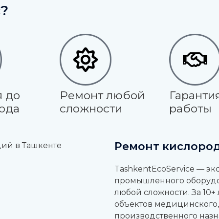
?
я до
Ремонт любой
Гарантия
года
сложности
работы
Ремонт кислоро
TashkentEcoService — эк
промышленного оборудо
любой сложности. За 10+
объектов медицинского
производственного назн